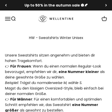
Skip to content
Up to 50% in the autumn sale 🎃🍂
Wellentine.de
Menu
Search
Cart
HW - Sweatshirts Winter Unisex
Unsere Sweatshirts sitzen angenehm und bieten dir
hohen Tragekomfort.
👉
Für Frauen
: Wenn du einen normalen Regular-Look
bevorzugst, empfehlen wir dir,
eine Nummer kleiner
als
deine gewohnte Größe zu wählen.
Beispiel: Trägst du normalerweise M, wähle S.
Magst du den lässigen Oversized-Style, bleib einfach bei
deiner normalen Größe.
👉
Für Männer
: Für einen komfortablen und optimalen
Schnitt empfehlen wir, das Sweatshirt
eine Nummer
größer
als gewohnt zu bestellen.