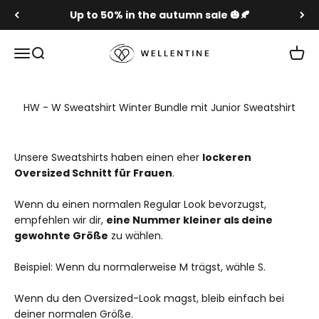
Skip to content
Up to 50% in the autumn sale 🎃🍂
Wellentine.de
Menu
Search
Cart
HW - W Sweatshirt Winter Bundle mit Junior Sweatshirt
Unsere Sweatshirts haben einen eher
lockeren
Oversized Schnitt für Frauen
.
Wenn du einen normalen Regular Look bevorzugst,
empfehlen wir dir,
eine Nummer kleiner als deine
gewohnte Größe
zu wählen.
Beispiel: Wenn du normalerweise M trägst, wähle S.
Wenn du den Oversized-Look magst, bleib einfach bei
deiner normalen Größe.