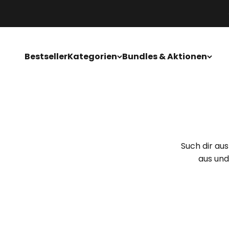
Zum Inhalt springen
Bestseller
Kategorien
Bundles & Aktionen
Such dir aus
aus und