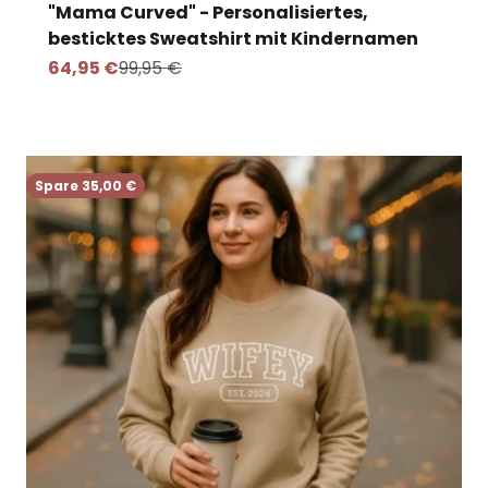
"Mama Curved" - Personalisiertes,
besticktes Sweatshirt mit Kindernamen
Angebot
Regulärer Preis
64,95 €
99,95 €
Spare 35,00 €