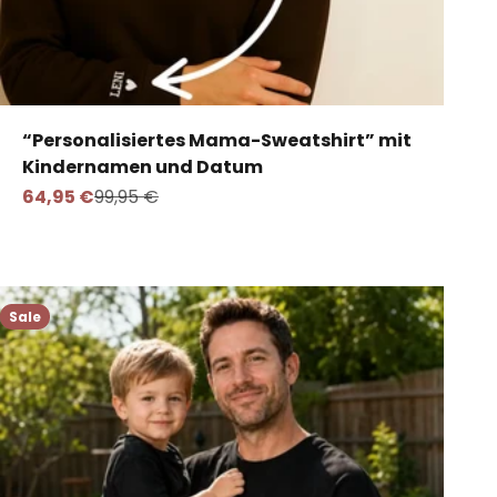
“Personalisiertes Mama-Sweatshirt” mit
Kindernamen und Datum
Angebot
Regulärer Preis
64,95 €
99,95 €
Sale