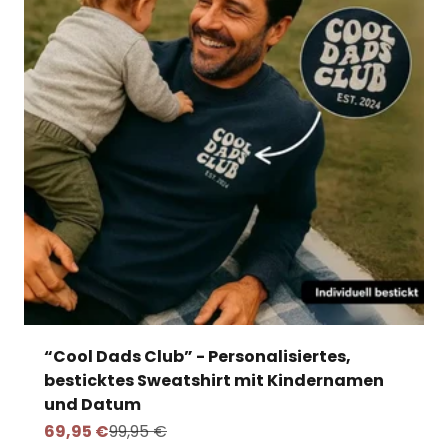
“Cool Dads Club” - Personalisiertes,
besticktes Sweatshirt mit Kindernamen
und Datum
Angebot
Regulärer Preis
69,95 €
99,95 €