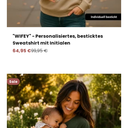
"WIFEY" - Personalisiertes, besticktes
Sweatshirt mit Initialen
Angebot
Regulärer Preis
64,95 €
99,95 €
Sale