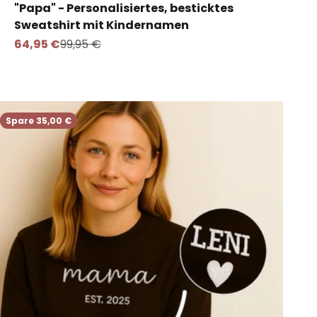
"Papa" - Personalisiertes, besticktes
Sweatshirt mit Kindernamen
Angebot
Regulärer Preis
64,95 €
99,95 €
Spare 35,00 €