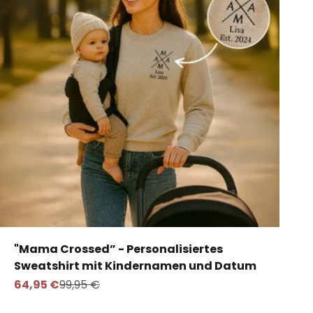
"Mama Crossed” - Personalisiertes
Sweatshirt mit Kindernamen und Datum
Angebot
Regulärer Preis
64,95 €
99,95 €