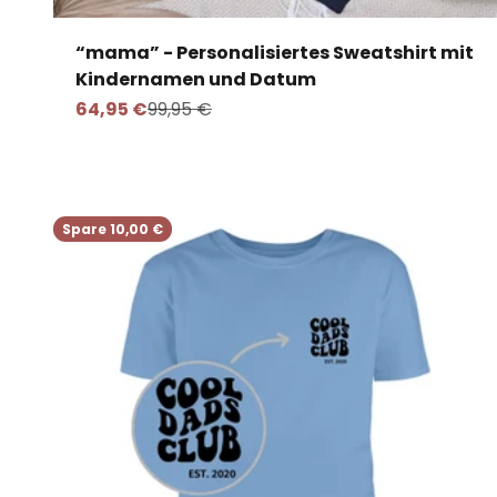
“mama” - Personalisiertes Sweatshirt mit
Kindernamen und Datum
Angebot
Regulärer Preis
64,95 €
99,95 €
Spare 10,00 €