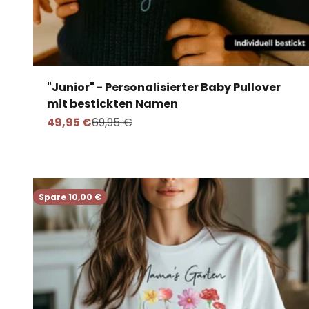
"Junior" - Personalisierter Baby Pullover
mit bestickten Namen
Angebot
Regulärer Preis
49,95 €
69,95 €
Spare 10,00 €