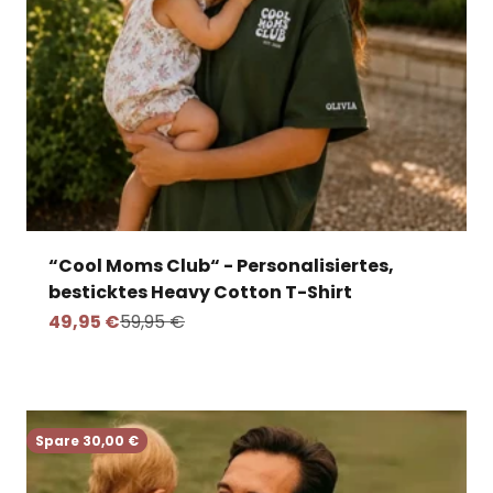
“Cool Moms Club“ - Personalisiertes,
besticktes Heavy Cotton T-Shirt
Angebot
Regulärer Preis
49,95 €
59,95 €
Spare 30,00 €