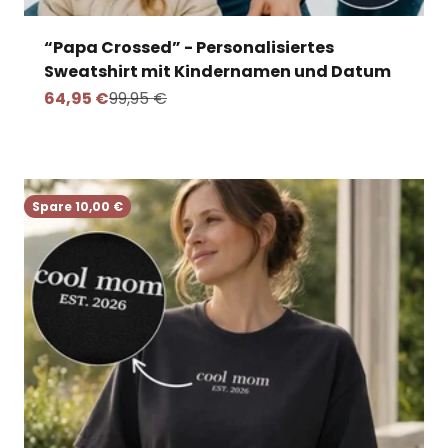
“Papa Crossed” - Personalisiertes
Sweatshirt mit Kindernamen und Datum
Angebot
Regulärer Preis
64,95 €
99,95 €
Spare 10,00 €