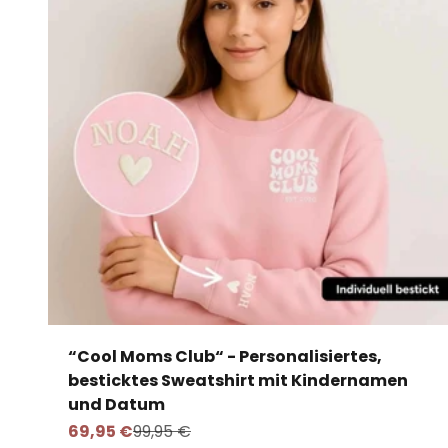
“Cool Moms Club“ - Personalisiertes,
besticktes Sweatshirt mit Kindernamen
und Datum
Angebot
Regulärer Preis
69,95 €
99,95 €