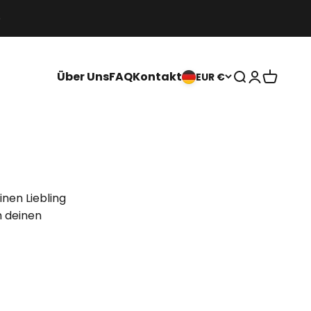
Über Uns
FAQ
Kontakt
Suche
Anmelden
Warenko
EUR €
inen Liebling
h deinen