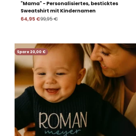
"Mama" - Personalisiertes, besticktes
Sweatshirt mit Kindernamen
Angebot
Regulärer Preis
64,95 €
99,95 €
Spare 20,00 €